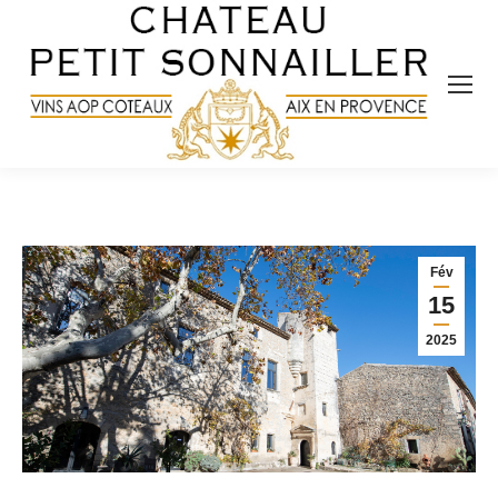
Fév
15
2025