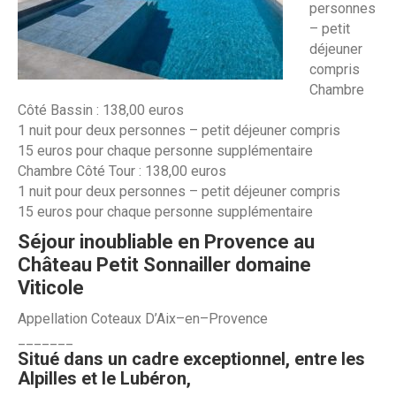
personnes
– petit
déjeuner
compris
Chambre
Côté Bassin :
138,00 euros
1 nuit pour deux personnes – petit déjeuner compris
15 euros pour chaque personne supplémentaire
Chambre Côté Tour :
138,00 euros
1 nuit pour deux personnes – petit déjeuner compris
15 euros pour chaque personne supplémentaire
Séjour inoubliable en Provence au
Château Petit Sonnailler domaine
Viticole
A
ppe
l
l
at
i
on
C
ot
e
aux
D
’
A
i
x
–
e
n
–
P
r
o
v
ence
_______
Situé dans un cadre exceptionnel, entre les
Alpilles et le Lubéron,