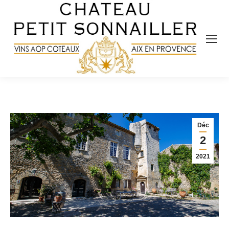
Déc
2
2021