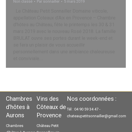
Non classé
Par
sonnailler
5 mars 2019
Le Château Petit Sonnailler Domaine viticole,
appellation Coteaux d’Aix en Provence – Chambre
d’hôtes au Château, fête le printemps les 30 & 31
mars 2019 avec le nouveau Rosé 2018. La famille
BRULAT ouvre ses portes durant le week-end et
se fera un plaisir de vous accueillir
personnellement dans une ambiance chaleureuse
et conviviale.…
Chambres
Vins des
Nos coordonnées :
d'hôtes à
Côteaux de
Tél : 04 90 59 34 47 -
Aurons
Provence
chateaupetitsonnailler@gmail.com
Chambres
Château Petit