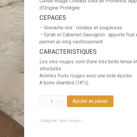
Cuvée Rouge Coteaux d’Aix en Provence, Appe
d’Origine Protégée
CEPAGES
– Grenache noir : rondeur et souplesse
– Syrah et Cabernet Sauvignon : apporte fruit 
permet un long vieillissement
CARACTERISTIQUES
Les vins rouges sont d’une très belle tenue e
structurés.
Arômes fruits rouges avec une note épicée.
A boire chambré (18°c)
Quantité
Ajouter au panier
Cuvée
rouge
AOP
Catégorie :
Non classé
2022