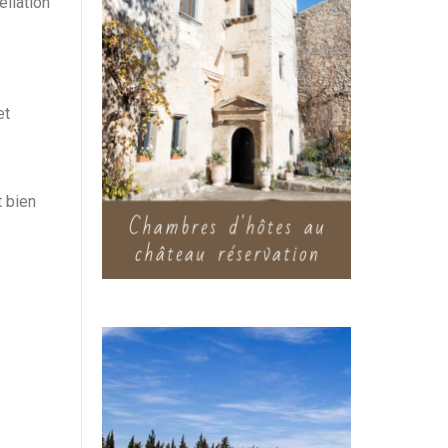
llation
et
t bien