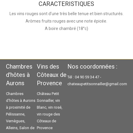
CARACTERISTIQUES
Les vins rouges sont d’une très belle tenue et bien structurés.
Arômes fruits rouges avec une note épicée.
A boire chambré (18°c)
Chambres
Vins des
Nos coordonnées :
d'hôtes à
Côteaux de
Tél : 04 90 59 34 47 -
Aurons
Provence
chateaupetitsonnailler@gmail.com
Chambres
Château Petit
d'hôtes à Aurons
Sonnailler, vin
à proximité de
Blanc, vin rosé,
Pélissanne,
vin rouge des
Vernègues,
Côteaux de
Alleins,
Salon de
Provence